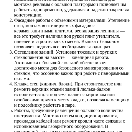
монтажа рекламы с большой платформой позволяет им
работать одновременно, удерживая и надежно закрепляя
конструкцию.
Фасадные работы с объемными материалами. Утепление
стен, монтаж вентилируемых фасадов с
керамогранитными плитами, реставрация лепнины —
все это требует наличия под рукой плит утеплителя,
панелей и строительных смесей. Вышка с балконом
позволяет поднять все необходимое за один раз.
Остекление зданий. Установка тяжелых и хрупких
стеклопакетов на высоте — ювелирная работа.
Автовышка с большой люлькой обеспечивает
достаточно места для безопасного маневрирования со
стеклом, что особенно важно при работе с панорамными
окнами.
Кладка стен (кирпич, блоки). При строительстве или
ремонте верхних этажей зданий люлька-балкон
используется для подъема паллет с кирпичом или
газоблоками прямо к месту кладки, позволяя каменщику
и подсобнику работать в паре.
Работы, требующие размещения большого количества
инструмента. Монтаж систем кондиционирования,
прокладка кабелей или ремонт кровли часто связаны с
использованием габаритного оборудования. В
просторной люльке его можно удобно разместить, не