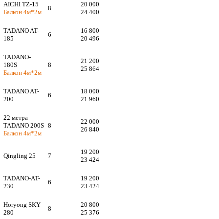
AICHI TZ-15
20 000
8
Балкон 4м*2м
24 400
TADANO AT-
16 800
6
185
20 496
TADANO-
21 200
180S
8
25 864
Балкон 4м*2м
TADANO AT-
18 000
6
200
21 960
22 метра
22 000
TADANO 200S
8
26 840
Балкон 4м*2м
19 200
Qingling 25
7
23 424
TADANO-AT-
19 200
6
230
23 424
Horyong SKY
20 800
8
280
25 376