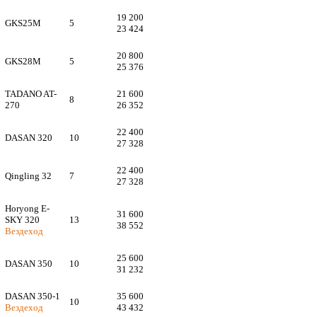
19 200
GKS25M
5
23 424
20 800
GKS28M
5
25 376
TADANO AT-
21 600
8
270
26 352
22 400
DASAN 320
10
27 328
22 400
Qingling 32
7
27 328
Horyong E-
31 600
SKY 320
13
38 552
Вездеход
25 600
DASAN 350
10
31 232
DASAN 350-1
35 600
10
Вездеход
43 432