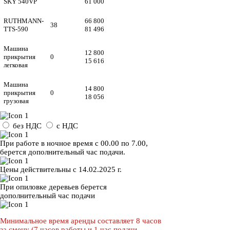
SKY 540VP
61 000
RUTHMANN-
66 800
38
TTS-590
81 496
Машина
12 800
прикрытия
0
15 616
легковая
Машина
14 800
прикрытия
0
18 056
грузовая
без НДС
с НДС
При работе в ночное время с 00.00 по 7.00,
берется дополнительный час подачи.
Цены действительны с 14.02.2025 г.
При опиловке деревьев берется
дополнительный час подачи
Минимальное время аренды составляет 8 часов
за смену (7 часов работы и 1 час подачи