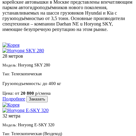
корейские автовышки в Москве представлены впечатляющим
парком автогидроподъёмников нового поколения,
устанавливаемых на шасси грузовиков Hyundai и Кia с
грузоподъёмностью от 3,5 тонн. Основные производители
спецтехники – компании Daehan NE u Horyong SKY,
имеющие безупречную репутацию на этом рынке.
28 метров
Модель:
Horyong SKY 280
Тип:
Телескопическая
Грузоподъемность:
до 400 кг
Цена:
от
20 800
р/смена
Подробнее
Заказать
32 метра
Модель:
Horyong E-SKY 320
Тип:
Телескопическая (Вездеход)