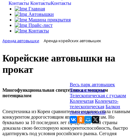
Контакты
Контакты
Контакты
Главная
Автовышки
Машина прикрытия
Прайс-лист
Контакты
Аренда автовышки
Аренда корейских автовышек
Корейские автовышки на
прокат
Весь парк автовышек
Многофункциональная спецтехника с мощным
Телескопическая
потенциалом
Телескопическая с гуськом
Коленчатая
Коленчато-
телескопическая
Балкон
Спецтехника из Кореи сравнительно недавно стала главным
телескопический
конкурентом дорогостоящим японским аналогам. Но
буквально за 10 последних лет продукция этой страны
доказала свою бесспорную конкурентоспособность, быстро
адаптируясь под условия российского рынка. Сегодня