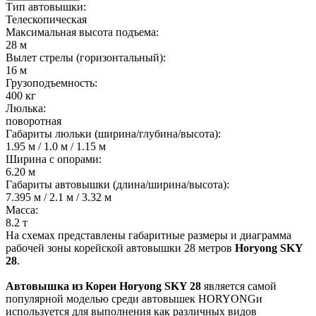
Тип автовышки:
Телескопическая
Максимальная высота подъема:
28 м
Вылет стрелы (горизонтальный):
16 м
Грузоподъемность:
400 кг
Люлька:
поворотная
Габариты люльки (ширина/глубина/высота):
1.95 м / 1.0 м / 1.15 м
Ширина с опорами:
6.20 м
Габариты автовышки (длина/ширина/высота):
7.395 м / 2.1 м / 3.32 м
Масса:
8.2 т
На схемах представлены габаритные размеры и диаграмма
рабочей зоны корейской автовышки 28 метров
Horyong SKY
28
.
Автовышка из Кореи Horyong SKY 28
является самой
популярной моделью среди автовышек HORYONGи
используется для выполнения как различных видов