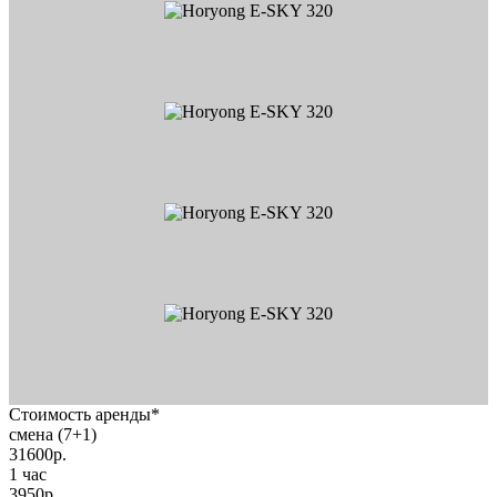
Стоимость аренды*
смена (7+1)
31600
р.
1 час
3950
р.