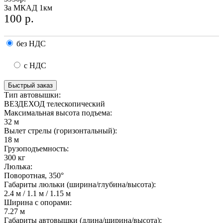
За МКАД 1км
100
р.
без НДС
с НДС
Быстрый заказ
Тип автовышки:
ВЕЗДЕХОД телескопический
Максимальная высота подъема:
32 м
Вылет стрелы (горизонтальный):
18 м
Грузоподъемность:
300 кг
Люлька:
Поворотная, 350°
Габариты люльки (ширина/глубина/высота):
2.4 м / 1.1 м / 1.15 м
Ширина с опорами:
7.27 м
Габариты автовышки (длина/ширина/высота):