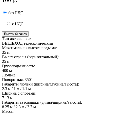
100
р.
без НДС
с НДС
Быстрый заказ
Тип автовышки:
ВЕЗДЕХОД телескопический
Максимальная высота подъема:
35 м
Вылет стрелы (горизонтальный):
25 м
Грузоподъемность:
400 кг
Люлька:
Поворотная, 350°
Габариты люльки (ширина/глубина/высота):
2.3 м / 1 м / 1.1 м
Ширина с опорами:
7.13 м
Габариты автовышки (длина/ширина/высота):
8.25 м / 2.3 м / 3.7 м
Масса: