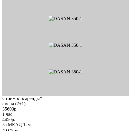
Стоимость аренды*
смена (7+1)
35600
р.
1 час
4450
р.
За МКАД 1км