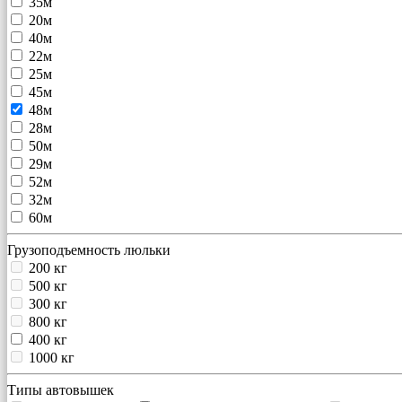
35м
20м
40м
22м
25м
45м
48м
28м
50м
29м
52м
32м
60м
Грузоподъемность люльки
200 кг
500 кг
300 кг
800 кг
400 кг
1000 кг
Типы автовышек