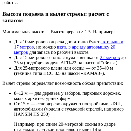
работы.
Высота подъема и вылет стрелы: расчет с
запасом
Минимальная высота = Высота дерева × 1.5. Например:
Для 10-метрового дерева достаточно будет
автовышки
17 метров
, но можно
взять в аренду автовышку 20
метров
для запаса по рабочей высоте.
Для 15-метрового тополя нужна вышка от
22 метров
до
25 м (подойдет модель АГП-22 на шасси «ГАЗель»).
Для 25-метрового клена или сосны — от 35–40 м
(техника типа ПСС-3.5 на шасси «КАМАЗ»).
Вылет стрелы определяет возможность обхода препятствий:
8–12 м — для деревьев у заборов, парковых дорожек,
малых архитектурных форм.
От 15 м — если дерево окружено постройками, ЛЭП,
автомобилями (модели с гуськовой стрелой, например
HANSIN HS-250).
Например, при спиле 20-метровой сосны во дворе
с гаражом и детской площадкой вылет 14 м