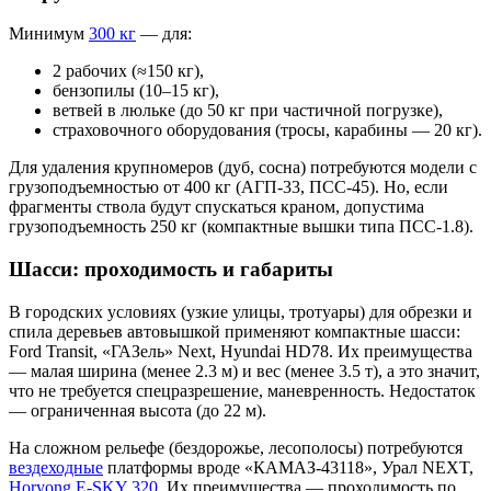
Минимум
300 кг
— для:
2 рабочих (≈150 кг),
бензопилы (10–15 кг),
ветвей в люльке (до 50 кг при частичной погрузке),
страховочного оборудования (тросы, карабины — 20 кг).
Для удаления крупномеров (дуб, сосна) потребуются модели с
грузоподъемностью от 400 кг (АГП-33, ПСС-45). Но, если
фрагменты ствола будут спускаться краном, допустима
грузоподъемность 250 кг (компактные вышки типа ПСС-1.8).
Шасси: проходимость и габариты
В городских условиях (узкие улицы, тротуары) для обрезки и
спила деревьев автовышкой применяют компактные шасси:
Ford Transit, «ГАЗель» Next, Hyundai HD78. Их преимущества
— малая ширина (менее 2.3 м) и вес (менее 3.5 т), а это значит,
что не требуется спецразрешение, маневренность. Недостаток
— ограниченная высота (до 22 м).
На сложном рельефе (бездорожье, лесополосы) потребуются
вездеходные
платформы вроде «КАМАЗ-43118», Урал NEXT,
Horyong E-SKY 320
. Их преимущества — проходимость по