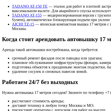
TADANO AT-150 TE
— эталон для работ в плотной заст
максимальном вылете. Для аварийного спуска используе
TADANO AT-155
— модернизированная версия с грузопод
System), автоматически блокирующая подъем при уклоне 
AICHI TZ-15
— японская компактная вышка 17 метров с 
Москвы.
Когда стоит арендовать автовышку 17 м
Аренда такой автовышки востребована, когда требуется:
срочный ремонт фасадов после паводка или урагана;
плановое обслуживание инфраструктуры (фонари, камер
подготовка объектов к праздникам: монтаж подсветки, б
удаление сосулек и снежных навесов зимой.
Работаем 24/7 без выходных
Нужна автовышка 17 метров сегодня? Звоните по телефону +7 (4
рассчитают стоимость аренды;
доставят технику в любую точку Москвы и МО;
предоставят оператора с допуском для работ на высоте.