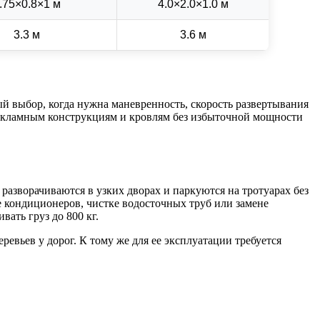
.75×0.8×1 м
4.0×2.0×1.0 м
3.3 м
3.6 м
й выбор, когда нужна маневренность, скорость развертывания
рекламным конструкциям и кровлям без избыточной мощности
азворачиваются в узких дворах и паркуются на тротуарах без
е кондиционеров, чистке водосточных труб или замене
ать груз до 800 кг.
евьев у дорог. К тому же для ее эксплуатации требуется