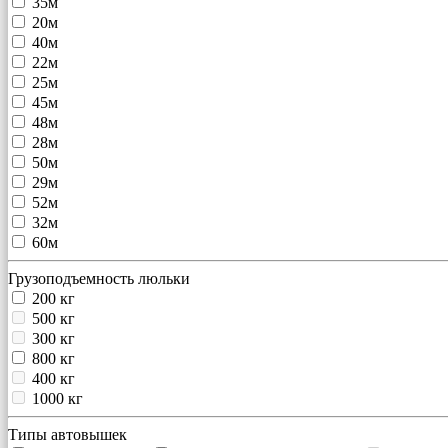
35м
20м
40м
22м
25м
45м
48м
28м
50м
29м
52м
32м
60м
Грузоподъемность люльки
200 кг
500 кг
300 кг
800 кг
400 кг
1000 кг
Типы автовышек