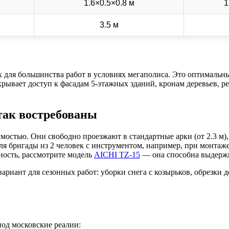
1.6×0.5×0.8 м
1
3.5 м
 для большинства работ в условиях мегаполиса. Это оптимальны
рывает доступ к фасадам 5-этажных зданий, кронам деревьев, 
так востребованы
тью. Они свободно проезжают в стандартные арки (от 2.3 м), р
ля бригады из 2 человек с инструментом, например, при монтаж
ность, рассмотрите модель
AICHI TZ-15
— она способна выдержив
иант для сезонных работ: уборки снега с козырьков, обрезки дер
од московские реалии: