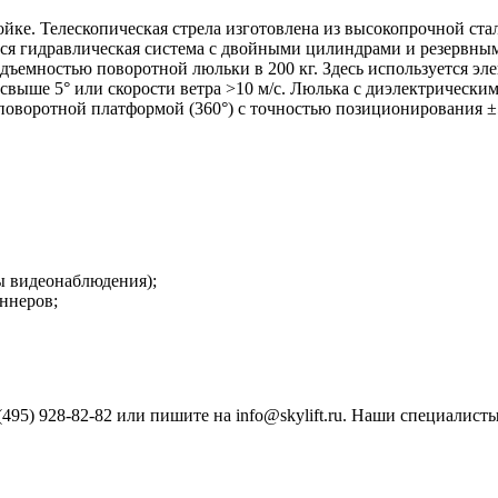
ройке. Телескопическая стрела изготовлена из высокопрочной 
тся гидравлическая система с двойными цилиндрами и резервным
ъемностью поворотной люльки в 200 кг. Здесь используется элек
свыше 5° или скорости ветра >10 м/с. Люлька с диэлектрически
поворотной платформой (360°) с точностью позиционирования ±5
ы видеонаблюдения);
аннеров;
95) 928-82-82 или пишите на info@skylift.ru. Наши специалисты