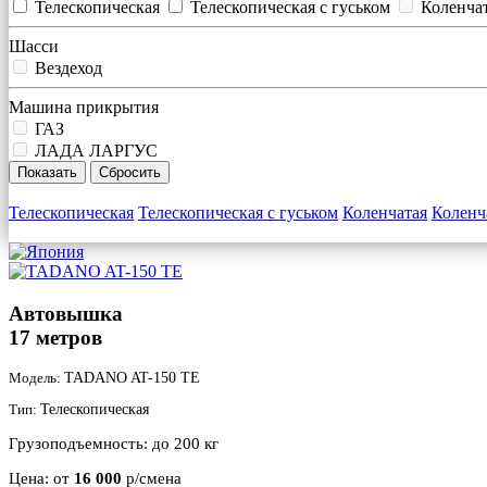
Телескопическая
Телескопическая с гуськом
Коленча
Шасси
Вездеход
Машина прикрытия
ГАЗ
ЛАДА ЛАРГУС
Телескопическая
Телескопическая с гуськом
Коленчатая
Коленч
Автовышка
17 метров
Модель:
TADANO AT-150 TE
Тип:
Телескопическая
Грузоподъемность:
до 200 кг
Цена:
от
16 000
р/смена