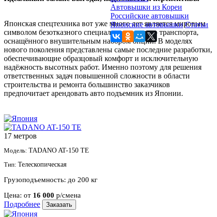
Автовышки из Кореи
Российские автовышки
Японская спецтехника вот уже много лет является мировым
Японские автовышки
Статьи
символом безотказного специализированного транспорта,
оснащённого внушительным набором опций. В моделях
нового поколения представлены самые последние разработки,
обеспечивающие образцовый комфорт и исключительную
надёжность высотных работ. Именно поэтому для решения
ответственных задач повышенной сложности в области
строительства и ремонта большинство заказчиков
предпочитает арендовать авто подъемник из Японии.
17 метров
Модель:
TADANO AT-150 TE
Тип:
Телескопическая
Грузоподъемность:
до 200 кг
Цена:
от
16 000
р/смена
Подробнее
Заказать